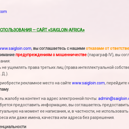
.com
СПОЛЬЗОВАНИЯ — САЙТ «SAIGLOIN-AFRICA»
www.saigloin.com
,
вы соглашаетесь с нашими
отказами от ответств
внимание
предупреждениям о мошенничестве
(параграф IV), вы со
вания:
 не ущемлять права третьих лиц (права интеллектуальной собстве
 Д.).
приобрести рекламное место на сайте
www.saigloin.com
, перейдите
кламу
.
ь жалобу на контент на адрес электронной почты:
admin@saigloin
ебуется предоставить информацию, вы соглашаетесь предоставить
уальную на момент ее написания, и, в частности, не использоват
реса или даже имена, качества или адреса без разрешения.
денциальности