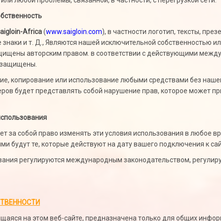
или любой проблемы, связанной, в частности, с перегрузкой сети.
обственность
aigloin-Africa
(
www.saigloin.com
), в частности логотип, тексты, пре
 знаки и т. Д., Являются нашей исключительной собственностью и
ащищены авторским правом. в соответствии с действующими меж
 защищены.
е, копирование или использование любыми средствами без нашег
еров будет представлять собой нарушение прав, которое может пр
использования
ет за собой право изменять эти условия использования в любое вр
и будут те, которые действуют на дату вашего подключения к са
ования регулируются международным законодательством, регули
СТВЕННОСТИ
аяся на этом веб-сайте, предназначена только для общих инфо