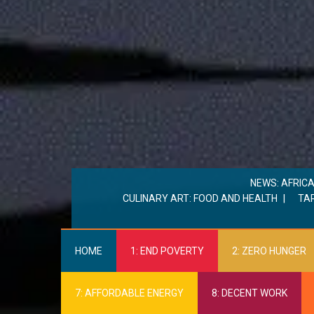
NEWS: AFRIC
CULINARY ART: FOOD AND HEALTH
TA
HOME
1: END POVERTY
2: ZERO HUNGER
7: AFFORDABLE ENERGY
8: DECENT WORK