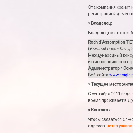
Эта компания хранит 
регистрацией доменн
» Владелец:
Владельцем этого веб
Roch d´Assomption TIE
(
Бывший посол Кот-д’
Международный консу
и в инновационных ст
Администратор
/
Осно
Веб-сайта
www.saigloi
» Текущее место жите
С сентября 2011 года 
время проживает в Ду
» Контакты
Чтобы связаться с г-н
адресов,
четко указав 