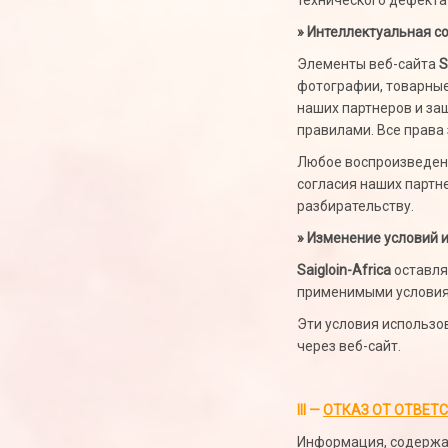
технического дефекта 
» Интеллектуальная с
Элементы веб-сайта
S
фотографии, товарные
наших партнеров и з
правилами. Все права
Любое воспроизведени
согласия наших партн
разбирательству.
» Изменение условий 
Saigloin-Africa
оставля
применимыми условиям
Эти условия использ
через веб-сайт.
III
—
ОТКАЗ ОТ ОТВЕТ
Информация, содержащ