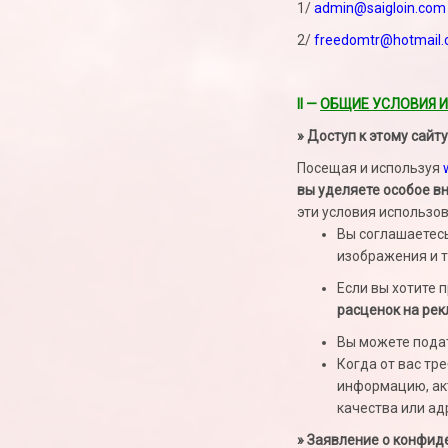
1/
admin@saigloin.com
2/
freedomtr@hotmail
II —
ОБЩИЕ УСЛОВИЯ И
» Доступ к этому сайту
Посещая и используя
вы уделяете особое 
эти условия использо
Вы соглашаетесь
изображения и т.
Если вы хотите 
расценок на ре
Вы можете подат
Когда от вас тр
информацию, акт
качества или ад
» Заявление о конфи