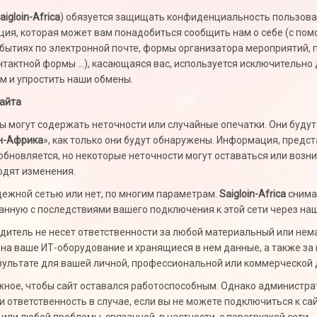
aigloin-Africa
) обязуется защищать конфиденциальность пользова
ция, которая может вам понадобиться сообщить нам о себе (с по
обытиях по электронной почте, формы организатора мероприятий, 
онтактной формы …), касающаяся вас, используется исключительно
ам и упростить наши обмены.
сайта
ы могут содержать неточности или случайные опечатки. Они будут
н-Африка
», как только они будут обнаружены. Информация, предс
обновляется, но некоторые неточности могут оставаться или возн
одят изменения.
дежной сетью или нет, по многим параметрам.
Saigloin-Africa
снима
анную с последствиями вашего подключения к этой сети через наш
дитель не несет ответственности за любой материальный или нем
 на ваше ИТ-оборудование и хранящиеся в нем данные, а также за
езультате для вашей личной, профессиональной или коммерческой 
ное, чтобы сайт оставался работоспособным. Однако администра
 ответственность в случае, если вы не можете подключиться к сай