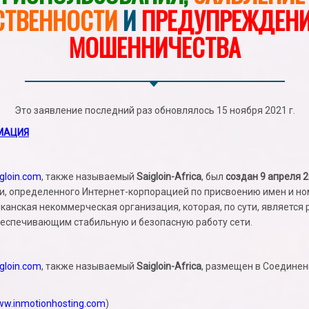
СТВЕННОСТИ
И
ПРЕДУПРЕЖДЕНИ
МОШЕННИЧЕСТВА
Это заявление последний раз обновлялось 15 ноября 2021 г.
МАЦИЯ
gloin.com
, также называемый
Saigloin-Africa
, был
создан 9 апреля 
и, определенного Интернет-корпорацией по присвоению имен и но
риканская некоммерческая организация, которая, по сути, являетс
беспечивающим стабильную и безопасную работу сети.
gloin.com
, также называемый
Saigloin-Africa
, размещен в Соединен
w.inmotionhosting.com
)