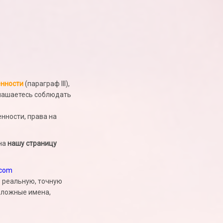
енности
(параграф III),
глашаетесь соблюдать
нности, права на
 на
нашу страницу
.com
 реальную, точную
ь ложные имена,