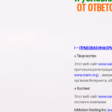
ОТ ОТВЕТ
I —
ПРАВОВАЯ ИНФОР
» Творчество
Этот веб-сайт
www.sai
протокола регистраци
www.icann.org
). , аме
органом Интернета, о
» Хостинг
Этот веб-сайт
www.sai
хостинге компании:
InMotion Hosting Inc
(
ww