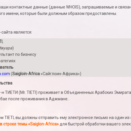
наши контактные данные (данные WHOIS), запрашиваемые и связа
ого имени, которые были должным образом предоставлены.
-сайта является:
TI
,
Ивуара
)
льтант по бизнесу
ратегиях
ватель
n.com
(
Saigloin-Africa
«Сайглоин-Африка»)
льства
г-н ТИЕТИ (Mr. TIETI) проживает в Объединенных Арабских Эмирата
бае после проживания в Аджмане..
ом TIETI, вы должны отправить ему электронное письмо на один и
в строке темы «Saiglon-Africa»
для быстрой обработки вашего элек