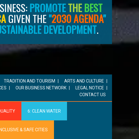
SINESS:
PROMOTE
THE
BEST
CA
GIVEN THE
"
2030
AGENDA
"
USTAINABLE DEVELOPMENT
.
TRADITION AND TOURISM
ARTS AND CULTURE
CES
OUR BUSINESS NETWORK
LEGAL NOTICE
CONTACT US
QUALITY
6: CLEAN WATER
INCLUSIVE & SAFE CITIES