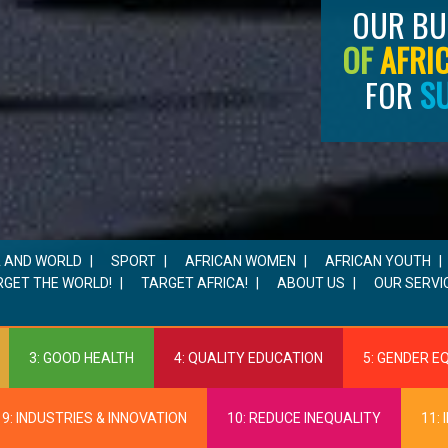
OUR BU
OF
AFRI
FOR
S
A AND WORLD
SPORT
AFRICAN WOMEN
AFRICAN YOUTH
RGET THE WORLD!
TARGET AFRICA!
ABOUT US
OUR SERVI
3: GOOD HEALTH
4: QUALITY EDUCATION
5: GENDER E
9: INDUSTRIES & INNOVATION
10: REDUCE INEQUALITY
11: 