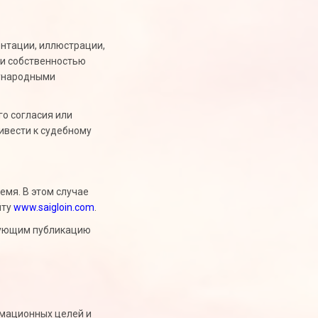
зентации, иллюстрации,
ли собственностью
дународными
о согласия или
ивести к судебному
емя. В этом случае
йту
www.saigloin.com
.
рующим публикацию
рмационных целей и