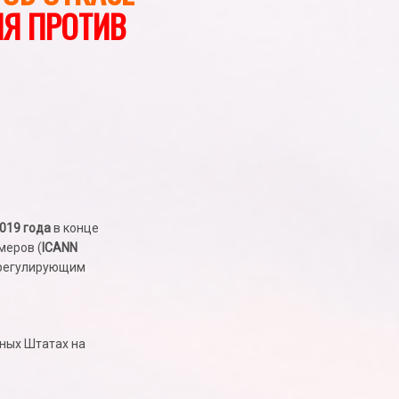
Я ПРОТИВ
2019 года
в конце
меров (
ICANN
я регулирующим
ных Штатах на