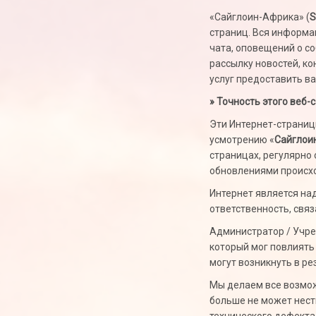
«Сайглоин-Африка» (
S
страниц. Вся информа
чата, оповещений о с
рассылку новостей, к
услуг предоставить в
» Точность этого веб-
Эти Интернет-страниц
усмотрению «
Сайглои
страницах, регулярно 
обновлениями происх
Интернет является на
ответственность, связ
Администратор / Учре
который мог повлиять
могут возникнуть в р
Мы делаем все возмож
больше не может нести