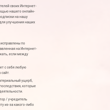
телей своих Интернет-
мощью нашего онлайн-
подписки на нашу
 для улучшения наших
 исправлены по
тавленная на Интернет-
икать, если между
ет с себя любую
 сайт.
атериальный ущерб,
 последствия, которые
деятельности.
тор / учредитель
ту из-за какого-либо