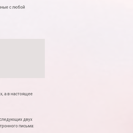
нные с любой
х, а в настоящее
з следующих двух
тронного письма: