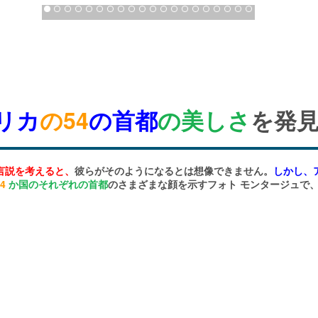
Previous
Next
リカ
の54
の首都
の美しさ
を発
言説を考えると、
彼らがそのようになるとは想像できません。
しかし、
4
か国のそれぞれの首都
のさまざまな顔を示すフォト モンタージュで