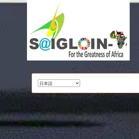
言
語
を
選
択