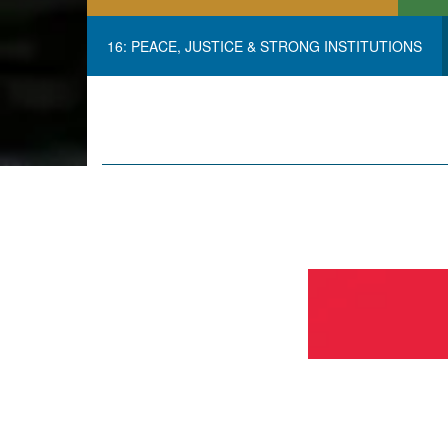
16: PEACE, JUSTICE & STRONG INSTITUTIONS
Previous
Next