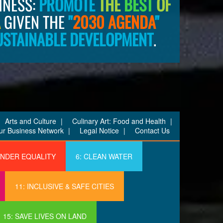
INESS:
PROMOTE
THE
BEST
OF
A
GIVEN THE
"
2030
AGENDA
"
USTAINABLE DEVELOPMENT
.
Arts and Culture
Culinary Art: Food and Health
ur Business Network
Legal Notice
Contact Us
ENDER EQUALITY
6: CLEAN WATER
11: INCLUSIVE & SAFE CITIES
15: SAVE LIVES ON LAND