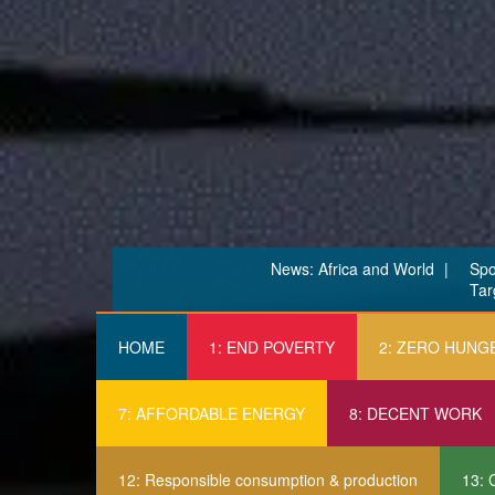
News: Africa and World
Spo
Tar
HOME
1: END POVERTY
2: ZERO HUNG
7: AFFORDABLE ENERGY
8: DECENT WORK
12: Responsible consumption & production
13: