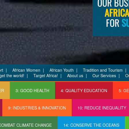
OUR BUS
AFRIC
FOR
S
rt
African Women
African Youth
Tradition and Tourism
get the world!
Target Africa!
About us
Our Services
O
ER
3: GOOD HEALTH
4: QUALITY EDUCATION
5: G
9: INDUSTRIES & INNOVATION
10: REDUCE INEQUALITY
 COMBAT CLIMATE CHANGE
14: CONSERVE THE OCEANS