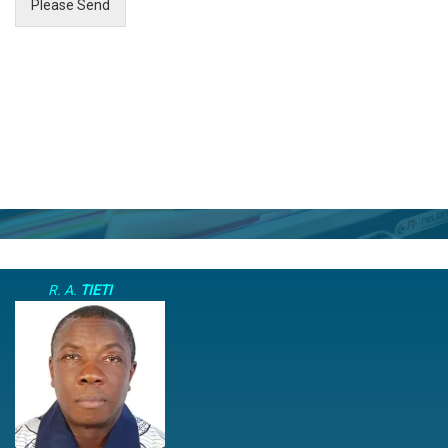
Please Send
R. A.
TIETI