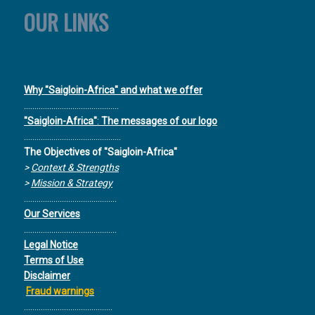
OUR LINKS
Why "Saigloin-Africa" and what we offer
.............................................
"Saigloin-Africa"
:
The messages of our logo
..............................................
The Objectives of "Saigloin-Africa"
>
Context & Strengths
>
Mission & Strategy
............................................
Our Services
............................................
Legal Notice
Terms of Use
Disclaimer
Fraud warnings
..........................................