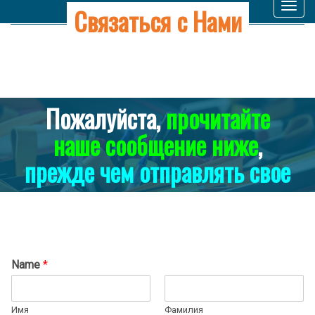
Связаться с Нами
Toggl
navig
Пожалуйста,
прочитайте
наше сообщение ниже
,
прежде чем отправлять свое
Name
*
Имя
Фамилия